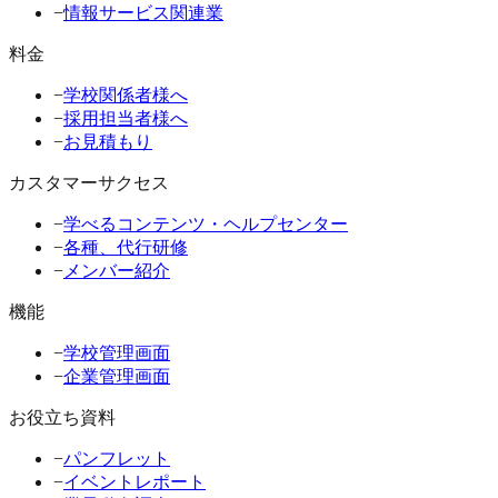
−
情報サービス関連業
料金
−
学校関係者様へ
−
採用担当者様へ
−
お見積もり
カスタマーサクセス
−
学べるコンテンツ・ヘルプセンター
−
各種、代行研修
−
メンバー紹介
機能
−
学校管理画面
−
企業管理画面
お役立ち資料
−
パンフレット
−
イベントレポート