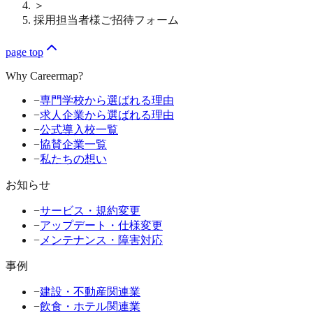
＞
採用担当者様ご招待フォーム
page top
Why Careermap?
−
専門学校から選ばれる理由
−
求人企業から選ばれる理由
−
公式導入校一覧
−
協賛企業一覧
−
私たちの想い
お知らせ
−
サービス・規約変更
−
アップデート・仕様変更
−
メンテナンス・障害対応
事例
−
建設・不動産関連業
−
飲食・ホテル関連業