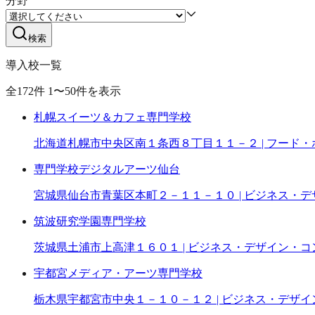
分野
検索
導入校一覧
全
172
件
1
〜
50
件を表示
札幌スイーツ＆カフェ専門学校
北海道札幌市中央区南１条西８丁目１１－２ | フード・
専門学校デジタルアーツ仙台
宮城県仙台市青葉区本町２－１１－１０ | ビジネス・
筑波研究学園専門学校
茨城県土浦市上高津１６０１ | ビジネス・デザイン・
宇都宮メディア・アーツ専門学校
栃木県宇都宮市中央１－１０－１２ | ビジネス・デザ