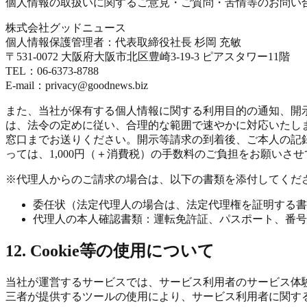
個人情報の取扱いに関するご意見・ご質問・苦情等のお問い
株式会社グッドニュース
個人情報保護管理者：代表取締役社長 杉岡 充敏
〒531-0072 大阪府大阪市北区豊崎3-19-3 ピアスタワー11階
TEL：06-6373-8788
E-mail：privacy@goodnews.biz
また、当社が保有する個人情報に関する利用目的の通知、開
は、法令の定めに従い、合理的な範囲で速やかに対応いたし
窓口までお送りください。開示等請求の到着後、ご本人の記
っては、1,000円（＋消費税）の手数料のご負担をお願いさ
※代理人からのご請求の場合は、以下の書類を添付してくだ
委任状（法定代理人の場合は、法定代理権を証明する書
代理人の本人確認書類：運転免許証、パスポート、番号
12. Cookie等の使用について
当社が運営するサービスでは、サービス利用者のサービス体験
三者が提供するツールの使用により、サービス利用者に関す