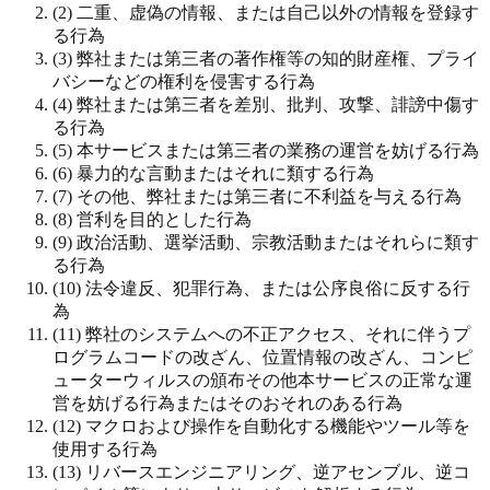
(2) 二重、虚偽の情報、または自己以外の情報を登録す
る行為
(3) 弊社または第三者の著作権等の知的財産権、プライ
バシーなどの権利を侵害する行為
(4) 弊社または第三者を差別、批判、攻撃、誹謗中傷す
る行為
(5) 本サービスまたは第三者の業務の運営を妨げる行為
(6) 暴力的な言動またはそれに類する行為
(7) その他、弊社または第三者に不利益を与える行為
(8) 営利を目的とした行為
(9) 政治活動、選挙活動、宗教活動またはそれらに類す
る行為
(10) 法令違反、犯罪行為、または公序良俗に反する行
為
(11) 弊社のシステムへの不正アクセス、それに伴うプ
ログラムコードの改ざん、位置情報の改ざん、コンピ
ューターウィルスの頒布その他本サービスの正常な運
営を妨げる行為またはそのおそれのある行為
(12) マクロおよび操作を自動化する機能やツール等を
使用する行為
(13) リバースエンジニアリング、逆アセンブル、逆コ