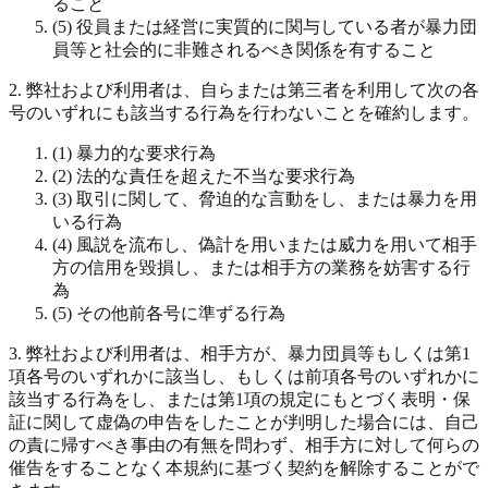
ること
(5) 役員または経営に実質的に関与している者が暴力団
員等と社会的に非難されるべき関係を有すること
2. 弊社および利用者は、自らまたは第三者を利用して次の各
号のいずれにも該当する行為を行わないことを確約します。
(1) 暴力的な要求行為
(2) 法的な責任を超えた不当な要求行為
(3) 取引に関して、脅迫的な言動をし、または暴力を用
いる行為
(4) 風説を流布し、偽計を用いまたは威力を用いて相手
方の信用を毀損し、または相手方の業務を妨害する行
為
(5) その他前各号に準ずる行為
3. 弊社および利用者は、相手方が、暴力団員等もしくは第1
項各号のいずれかに該当し、もしくは前項各号のいずれかに
該当する行為をし、または第1項の規定にもとづく表明・保
証に関して虚偽の申告をしたことが判明した場合には、自己
の責に帰すべき事由の有無を問わず、相手方に対して何らの
催告をすることなく本規約に基づく契約を解除することがで