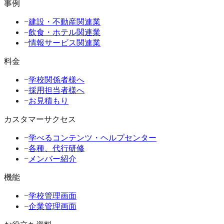
事例
−
建設・不動産関連業
−
飲食・ホテル関連業
−
情報サービス関連業
料金
−
学校関係者様へ
−
採用担当者様へ
−
お見積もり
カスタマーサクセス
−
学べるコンテンツ・ヘルプセンター
−
各種、代行研修
−
メンバー紹介
機能
−
学校管理画面
−
企業管理画面