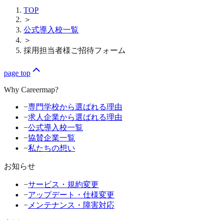
TOP
＞
公式導入校一覧
＞
採用担当者様ご招待フォーム
page top
Why Careermap?
−
専門学校から選ばれる理由
−
求人企業から選ばれる理由
−
公式導入校一覧
−
協賛企業一覧
−
私たちの想い
お知らせ
−
サービス・規約変更
−
アップデート・仕様変更
−
メンテナンス・障害対応