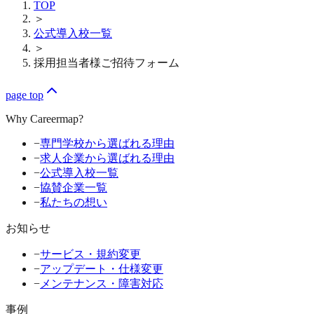
TOP
＞
公式導入校一覧
＞
採用担当者様ご招待フォーム
page top
Why Careermap?
−
専門学校から選ばれる理由
−
求人企業から選ばれる理由
−
公式導入校一覧
−
協賛企業一覧
−
私たちの想い
お知らせ
−
サービス・規約変更
−
アップデート・仕様変更
−
メンテナンス・障害対応
事例