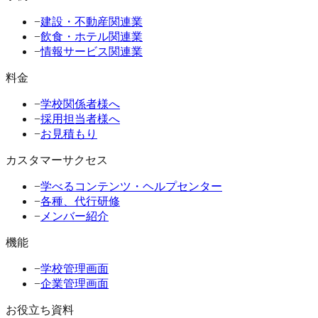
−
建設・不動産関連業
−
飲食・ホテル関連業
−
情報サービス関連業
料金
−
学校関係者様へ
−
採用担当者様へ
−
お見積もり
カスタマーサクセス
−
学べるコンテンツ・ヘルプセンター
−
各種、代行研修
−
メンバー紹介
機能
−
学校管理画面
−
企業管理画面
お役立ち資料