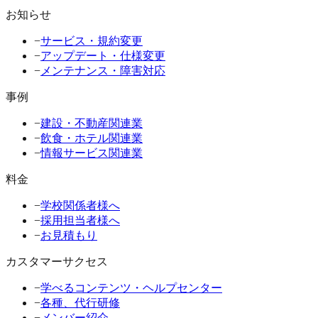
お知らせ
−
サービス・規約変更
−
アップデート・仕様変更
−
メンテナンス・障害対応
事例
−
建設・不動産関連業
−
飲食・ホテル関連業
−
情報サービス関連業
料金
−
学校関係者様へ
−
採用担当者様へ
−
お見積もり
カスタマーサクセス
−
学べるコンテンツ・ヘルプセンター
−
各種、代行研修
−
メンバー紹介