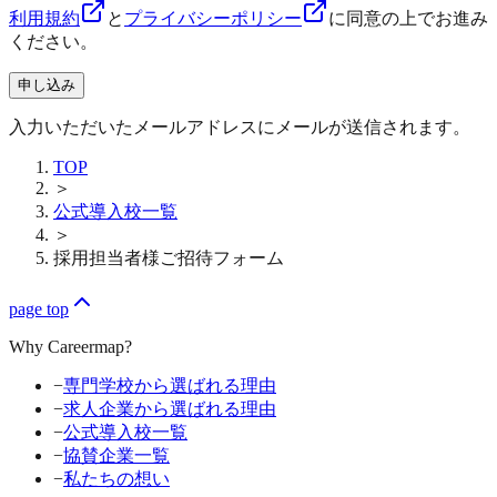
利用規約
と
プライバシーポリシー
に同意の上でお進み
ください。
申し込み
入力いただいたメールアドレスにメールが送信されます。
TOP
＞
公式導入校一覧
＞
採用担当者様ご招待フォーム
page top
Why Careermap?
−
専門学校から選ばれる理由
−
求人企業から選ばれる理由
−
公式導入校一覧
−
協賛企業一覧
−
私たちの想い