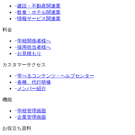
−
建設・不動産関連業
−
飲食・ホテル関連業
−
情報サービス関連業
料金
−
学校関係者様へ
−
採用担当者様へ
−
お見積もり
カスタマーサクセス
−
学べるコンテンツ・ヘルプセンター
−
各種、代行研修
−
メンバー紹介
機能
−
学校管理画面
−
企業管理画面
お役立ち資料