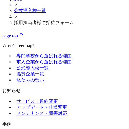
＞
公式導入校一覧
＞
採用担当者様ご招待フォーム
page top
Why Careermap?
−
専門学校から選ばれる理由
−
求人企業から選ばれる理由
−
公式導入校一覧
−
協賛企業一覧
−
私たちの想い
お知らせ
−
サービス・規約変更
−
アップデート・仕様変更
−
メンテナンス・障害対応
事例