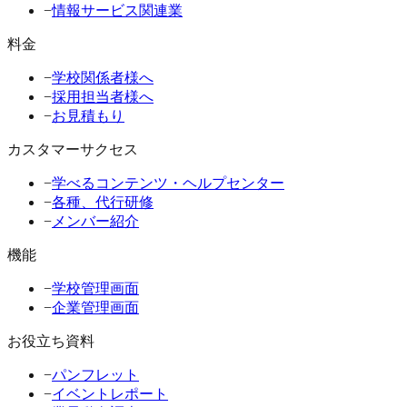
−
情報サービス関連業
料金
−
学校関係者様へ
−
採用担当者様へ
−
お見積もり
カスタマーサクセス
−
学べるコンテンツ・ヘルプセンター
−
各種、代行研修
−
メンバー紹介
機能
−
学校管理画面
−
企業管理画面
お役立ち資料
−
パンフレット
−
イベントレポート