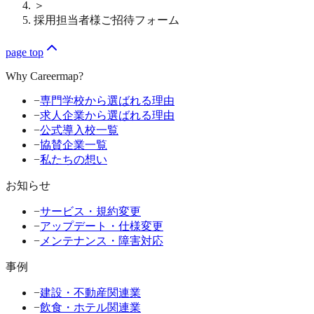
＞
採用担当者様ご招待フォーム
page top
Why Careermap?
−
専門学校から選ばれる理由
−
求人企業から選ばれる理由
−
公式導入校一覧
−
協賛企業一覧
−
私たちの想い
お知らせ
−
サービス・規約変更
−
アップデート・仕様変更
−
メンテナンス・障害対応
事例
−
建設・不動産関連業
−
飲食・ホテル関連業